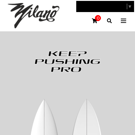
SELECT LANGUAGE
▼
0