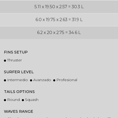
5.11 x 19.50 x 2.57 = 30.3 L
6.0 x 19.75 x 2.63 = 31.9 L
6.2 x 20 x 2.75 = 34.6 L
FINS SETUP
Thruster
SURFER LEVEL
Intermedio
Avanzado
Profesional
TAILS OPTIONS
Round
Squash
WAVES RANGE