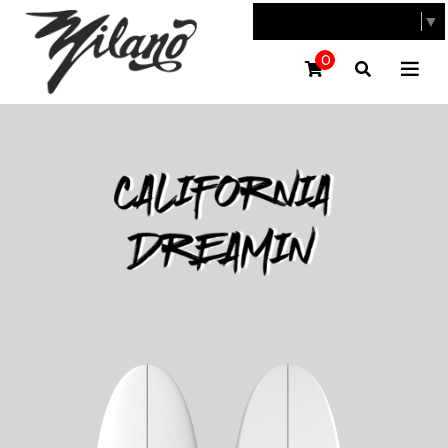
SELECT LANGUAGE
▼
0