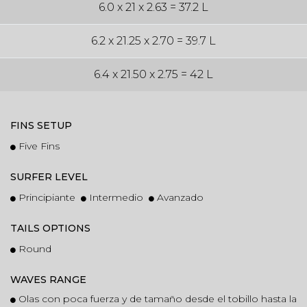
6.0 x 21 x 2.63 = 37.2 L
6.2 x 21.25 x 2.70 = 39.7 L
6.4 x 21.50 x 2.75 = 42 L
FINS SETUP
Five Fins
SURFER LEVEL
Principiante
Intermedio
Avanzado
TAILS OPTIONS
Round
WAVES RANGE
Olas con poca fuerza y de tamaño desde el tobillo hasta la