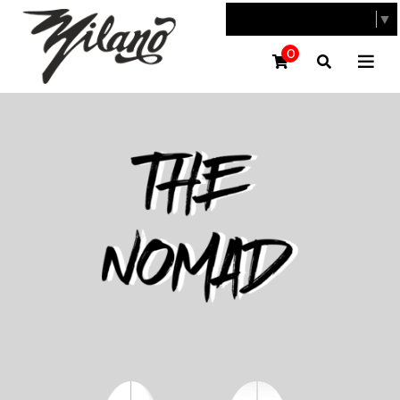
SELECT LANGUAGE
▼
0