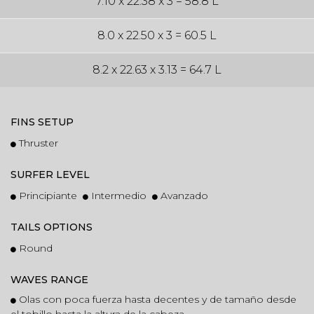
7.10 x 22.38 x 3 = 58.8 L
8.0 x 22.50 x 3 = 60.5 L
8.2 x 22.63 x 3.13 = 64.7 L
FINS SETUP
Thruster
SURFER LEVEL
Principiante
Intermedio
Avanzado
TAILS OPTIONS
Round
WAVES RANGE
Olas con poca fuerza hasta decentes y de tamaño desde