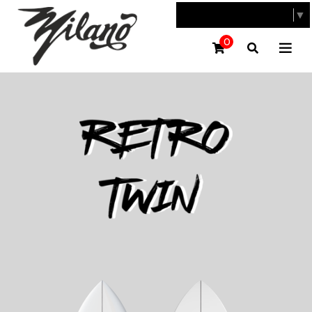
SELECT LANGUAGE
▼
0