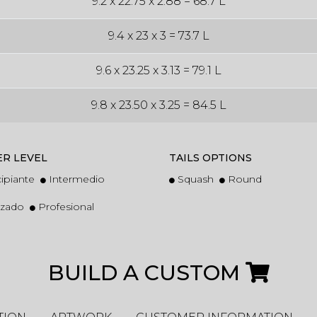
9.2 x 22.75 x 2.88 = 68.7 L
9.4 x 23 x 3 = 73.7 L
9.6 x 23.25 x 3.13 = 79.1 L
9.8 x 23.50 x 3.25 = 84.5 L
ER LEVEL
TAILS OPTIONS
cipiante
Intermedio
Squash
Round
nzado
Profesional
BUILD A CUSTOM