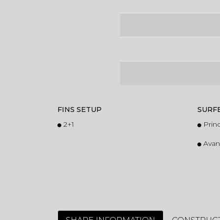
FINS SETUP
SURF
2+1
Prin
Ava